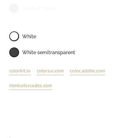
Content boxes
White
White semitransparent
colorkit.io
colorsui.com
color.adobe.com
htmlcolorcodes.com