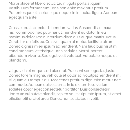
Morbi placerat libero sollicitudin ligula porta aliquam.
Vestibulum fermentum urna non enim maximus pretium.
Pellentesque et scelerisque neque. In in luctus ligula. Aenean
eget quam ante.
Cras vel erat ac lectus bibendum varius. Suspendisse mauris
nisi, commodo nec pulvinar ut, hendrerit eu dolor. In eu
maximus dolor. Proin interdum diam quis augue mattis luctus.
Curabitur eu felis ex. Cras vel quam ut metus facilisis rutrum.
Donec dignissim eu ipsum ac hendrerit. Nam faucibus mi ut mi
condimentum, at tristique urna sodales. Morbi laoreet
bibendum viverra. Sed eget velit volutpat, vulputate neque et,
blandit mi.
Ut gravida et neque sed placerat. Praesent sed egestas justo.
Donec lorem magna, vehicula et dolor ac, volutpat hendrerit mi.
Aliquam eu tempus dui. Maecenas pretium dignissim metus nec
commodo. Aenean quis est urna. In id dictum leo. Nullam
sodales dolor eget consectetur porttitor. Duis consectetur,
libero ac vulputate blandit, sapien velit vulputate ipsum, sit amet
efficitur elit orci et arcu. Donec non sollicitudin velit.