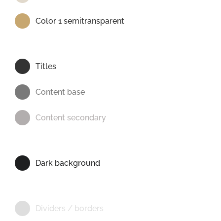
Color 1 semitransparent
Titles
Content base
Content secondary
Dark background
Dividers / borders